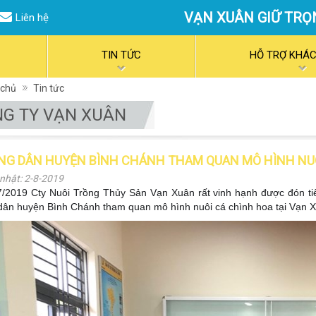
VẠN XUÂN GIỮ TRỌ
Liên hệ
TIN TỨC
HỖ TRỢ KHÁ
 chủ
Tin tức
G TY VẠN XUÂN
NG DÂN HUYỆN BÌNH CHÁNH THAM QUAN MÔ HÌNH NUÔ
nhật: 2-8-2019
7/2019 Cty Nuôi Trồng Thủy Sản Vạn Xuân rất vinh hạnh được đón ti
dân huyện Bình Chánh tham quan mô hình nuôi cá chình hoa tại Vạn 