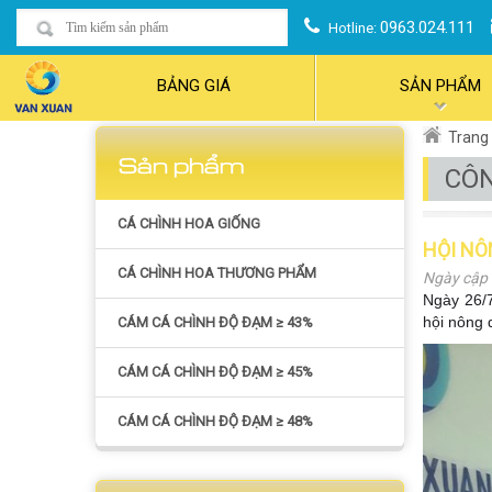
0963.024.111
Hotline:
BẢNG GIÁ
SẢN PHẨM
Trang
Sản phẩm
CÔN
CÁ CHÌNH HOA GIỐNG
HỘI NÔ
CÁ CHÌNH HOA THƯƠNG PHẨM
Ngày cập 
Ngày 26/
hội nông 
CÁM CÁ CHÌNH ĐỘ ĐẠM ≥ 43%
CÁM CÁ CHÌNH ĐỘ ĐẠM ≥ 45%
CÁM CÁ CHÌNH ĐỘ ĐẠM ≥ 48%