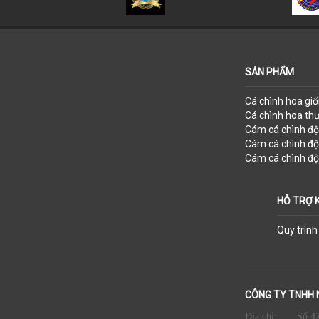
SẢN PHẨM
Cá chình hoa gi
Cá chình hoa t
Cám cá chình đ
Cám cá chình đ
Cám cá chình đ
HỖ TRỢ 
Quy trìn
CÔNG TY TNHH 
Địa chỉ:
Số 42