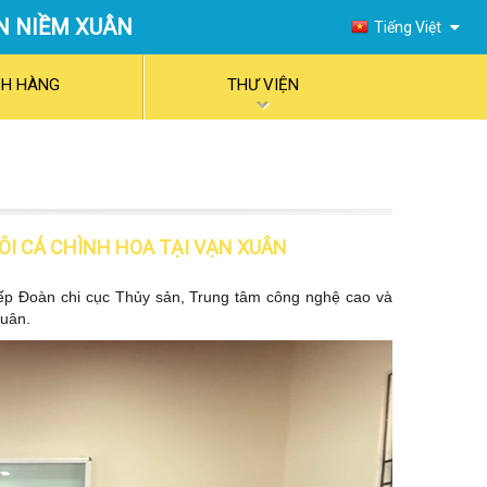
N NIỀM XUÂN
Tiếng Việt
English
CH HÀNG
THƯ VIỆN
I CÁ CHÌNH HOA TẠI VẠN XUÂN
ếp Đoàn chi cục Thủy sản, Trung tâm công nghệ cao và
Xuân.