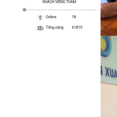
KHÁCH VIẾNG THĂM
Online:
18
Tổng cộng:
61810