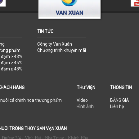
TIN TỨC
ống
Công ty Vạn Xuân
hương phẩm
Chương trình khuyến mãi
ộ đạm ≥ 43%
ộ đạm ≥ 45%
ộ đạm ≥ 48%
KHÁCH HÀNG
THƯ VIỆN
THÔNG TIN
h nuôi cá chình hoa thương phẩm
Video
BẢNG GIÁ
Hình ảnh
Liên hệ
NUÔI TRỒNG THỦY SẢN VẠN XUÂN
 Đường 2/4 - Vĩnh Hải - Nha Trang - Khánh Hòa