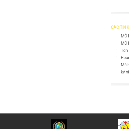
CÁC TIN 
MÔ 
MÔ 
Tôn 
Hoàn
Mô h
kỷ n