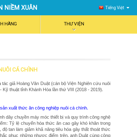
N NIỀM XUÂN
Tiếng Việt
English
CH HÀNG
THƯ VIỆN
NUÔI CÁ CHÌNH
ủa tác giả Hoàng Văn Duật (cán bộ Viện Nghiên cứu nuôi
 Kỹ thuật tỉnh Khánh Hòa lần thứ VIII (2018 - 2019).
ản xuất thức ăn công nghiệp nuôi cá chình.
h dây chuyền máy móc thiết bị và quy trình công nghệ
iểm: Tỷ lệ chuyển hóa thức ăn cao gây khó khăn trong
 độ tan làm giảm khả năng tiêu hóa gây thất thoát thức
 khắc phục những nhược điểm trên, anh Duật cùng cộng