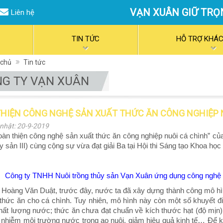
VẠN XUÂN GIỮ TRỌ
Liên hệ
TIN TỨC
HỖ TRỢ KHÁ
 chủ
Tin tức
G TY VẠN XUÂN
HIỆN CÔNG NGHỆ SẢN XUẤT THỨC ĂN CÔNG NGHIỆP 
nhật: 20-9-2019
oàn thiện công nghệ sản xuất thức ăn công nghiệp nuôi cá chình” c
 sản III) cùng cộng sự vừa đạt giải Ba tại Hội thi Sáng tạo Khoa học -
Công ty TNHH Nuôi trồng thủy sản Vạn Xuân ứng dụng công nghệ s
 Hoàng Văn Duật, trước đây, nước ta đã xây dựng thành công mô hìn
 thức ăn cho cá chình. Tuy nhiên, mô hình này còn một số khuyết đ
hất lượng nước; thức ăn chưa đạt chuẩn về kích thước hạt (độ mịn),
ô nhiễm môi trường nước trong ao nuôi, giảm hiệu quả kinh tế… Để