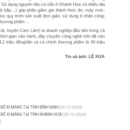
: Sử dụng nguyên liệu có sẵn ở Khánh Hòa và nhiều địa
bột bắp…) góp phần giảm giá thành thức ăn; máy móc,
hữa; quy trình sản xuất đơn giản, sử dụng ít nhân công;
nh thương phẩm…
át, huyện Cam Lâm) là doanh nghiệp đầu tiên trong cả
thời gian vận hành, dây chuyền công nghệ trên đã sản
,2 triệu đồng/tấn và cá chình thương phẩm là 40 triệu
Tin và ảnh: LÊ XƯA
Ể XI MĂNG TẠI TỈNH BÌNH ĐỊNH
(20-12-2024)
 BỂ XI MĂNG TẠI TỈNH KHÁNH HOÀ
(20-12-2024)
)