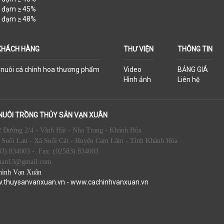
ộ đạm ≥ 45%
ộ đạm ≥ 48%
KHÁCH HÀNG
THƯ VIỆN
THÔNG TIN
h nuôi cá chình hoa thương phẩm
Video
BẢNG GIÁ
Hình ảnh
Liên hệ
NUÔI TRỒNG THỦY SẢN VẠN XUÂN
 Đường 2/4 - Vĩnh Hải - Nha Trang - Khánh Hòa
 Suối Lau - Xã Suối Cát - Huyện Cam Lâm - Tỉnh Khánh Hòa
83).834003
- Fax:
(02583).834003
uan13@gmail.com
hình Vạn Xuân
.thuysanvanxuan.vn
-
www.cachinhvanxuan.vn