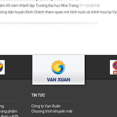
iệm 60 năm thành lập Trường Đại học Nha Trang
(11-10-2019)
nông dân huyện Bình Chánh tham quan mô hình nuôi cá chình hoa tại V
TIN TỨC
ống
Công ty Vạn Xuân
hương phẩm
Chương trình khuyến mãi
ộ đạm ≥ 43%