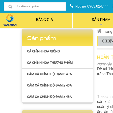
0963.024.111
Hotline:
BẢNG GIÁ
SẢN PHẨM
Trang
Sản phẩm
CÔN
CÁ CHÌNH HOA GIỐNG
HOÀN T
CÁ CHÌNH HOA THƯƠNG PHẨM
Ngày cập 
Đề tài “H
trồng Thủy
CÁM CÁ CHÌNH ĐỘ ĐẠM ≥ 43%
CÁM CÁ CHÌNH ĐỘ ĐẠM ≥ 45%
Theo anh
CÁM CÁ CHÌNH ĐỘ ĐẠM ≥ 48%
sản xuất
quản lý c
ăn, làm 