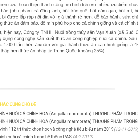
iên cứu, hoàn thiện thành công mô hình trên với nhiều ưu điểm như
hác (phụ phẩm cá đông lạnh, bột trùn quế, bột cám gạo, bột mì, 
ết bị được lắp ráp nội địa với giá thành rẻ hơn, dễ bảo hành, sửa c
ng thức ăn đảm bảo, độ mịn phù hợp cho cá chình giống và cá chì
t, hiện nay, Công ty TNHH Nuôi trồng thủy sản Vạn Xuân (xã Suối C
 dụng công nghệ sản xuất thức ăn công nghiệp nuôi cá chình. Sau 
 1.000 tấn thức ăn/năm với giá thành thức ăn cá chình giống là 44
 (thấp hơn thức ăn nhập từ Trung Quốc khoảng 25%).
KHÁC CÙNG CHỦ ĐỀ
HÌNH NUÔI CÁ CHÌNH HOA (Anguilla marmorata) THƯƠNG PHẨM TRONG B
HÌNH NUÔI CÁ CHÌNH HOA (Anguilla marmorata) THƯƠNG PHẨM TRONG
vinh 112 trí thức khoa học và công nghệ tiêu biểu năm 2019
(12-11-2019
ình nuôi cá chình trong hệ thống RAS
(4-9-2019)