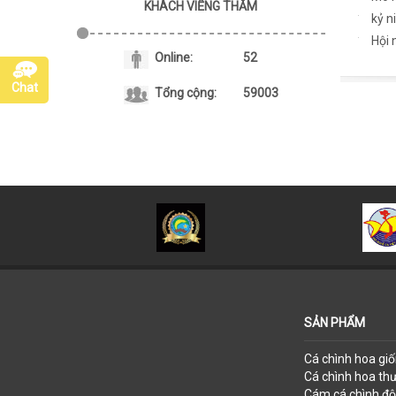
KHÁCH VIẾNG THĂM
kỷ n
Hội 
Online:
52
Chat
Tổng cộng:
59003
SẢN PHẨM
Cá chình hoa gi
Cá chình hoa t
Cám cá chình đ