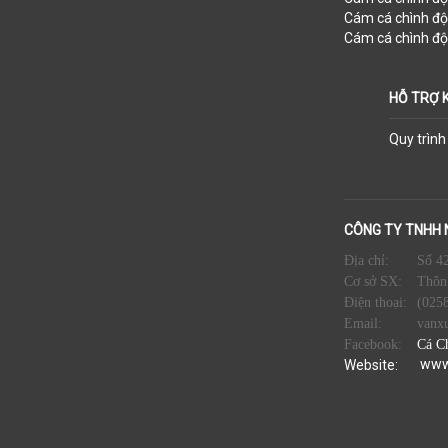
Cám cá chình đ
Cám cá chình đ
HỖ TRỢ 
Quy trìn
CÔNG TY TNHH 
Địa chỉ:
Số 42
Cơ sở SX:
Thôn
Điện thoại:
(025
Email:
vanx
Facebook:
Cá C
www
Website: