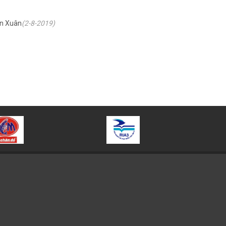
ạn Xuân
(2-8-2019)