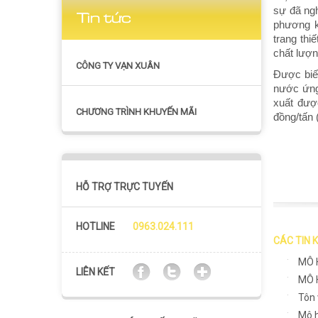
sự đã ngh
Tin tức
phương k
trang thi
chất lượ
CÔNG TY VẠN XUÂN
Được biế
nước ứng
xuất được
CHƯƠNG TRÌNH KHUYẾN MÃI
đồng/tấn
HỖ TRỢ TRỰC TUYẾN
HOTLINE
0963.024.111
CÁC TIN 
MÔ 
LIÊN KẾT
MÔ 
Tôn 
Mô h